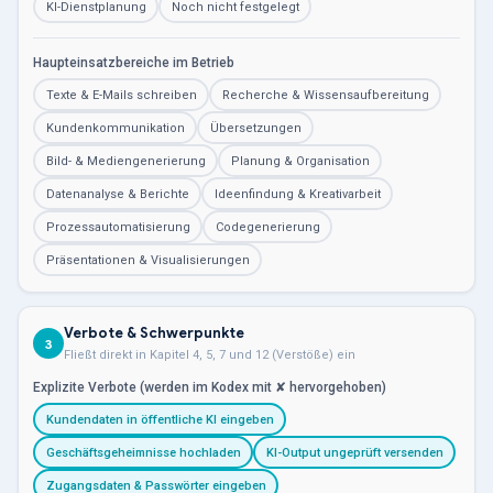
KI-Dienstplanung
Noch nicht festgelegt
Haupteinsatzbereiche im Betrieb
Texte & E-Mails schreiben
Recherche & Wissensaufbereitung
Kundenkommunikation
Übersetzungen
Bild- & Mediengenerierung
Planung & Organisation
Datenanalyse & Berichte
Ideenfindung & Kreativarbeit
Prozessautomatisierung
Codegenerierung
Präsentationen & Visualisierungen
Verbote & Schwerpunkte
3
Fließt direkt in Kapitel 4, 5, 7 und 12 (Verstöße) ein
Explizite Verbote (werden im Kodex mit ✘ hervorgehoben)
Kundendaten in öffentliche KI eingeben
Geschäftsgeheimnisse hochladen
KI-Output ungeprüft versenden
Zugangsdaten & Passwörter eingeben