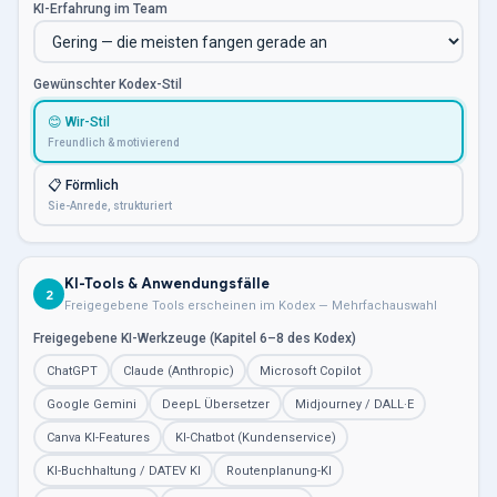
KI-Erfahrung im Team
Gewünschter Kodex-Stil
😊 Wir-Stil
Freundlich & motivierend
📋 Förmlich
Sie-Anrede, strukturiert
KI-Tools & Anwendungsfälle
2
Freigegebene Tools erscheinen im Kodex — Mehrfachauswahl
Freigegebene KI-Werkzeuge (Kapitel 6–8 des Kodex)
ChatGPT
Claude (Anthropic)
Microsoft Copilot
Google Gemini
DeepL Übersetzer
Midjourney / DALL·E
Canva KI-Features
KI-Chatbot (Kundenservice)
KI-Buchhaltung / DATEV KI
Routenplanung-KI